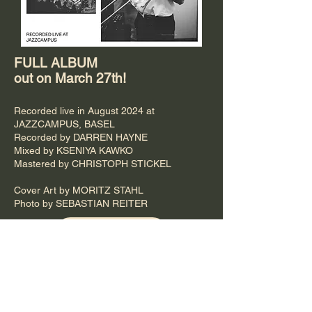
FULL ALBUM
out on
March
27th!
Recorded live in August 2024 at
JAZZCAMPUS, BASEL
Recorded by DARREN HAYNE
Mixed by KSENIYA KAWKO
Mastered by CHRISTOPH STICKEL
Cover Art by MORITZ STAHL
Photo by SEBASTIAN REITER
Bandcamp
WOODWINDS
Josh Schofield
Ruben Kilchling
Matthis Putzenlechner