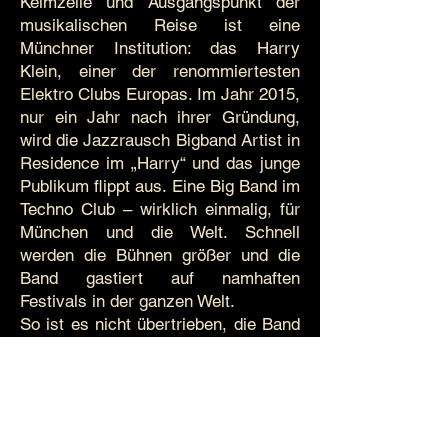
Keimzelle und Ausgangspunkt der
musikalischen Reise ist eine
Münchner Institution: das Harry
Klein, einer der renommiertesten
Elektro Clubs Europas. Im Jahr 2015,
nur ein Jahr nach ihrer Gründung,
wird die Jazzrausch Bigband Artist in
Residence im „Harry“ und das junge
Publikum flippt aus. Eine Big Band im
Techno Club – wirklich einmalig, für
München und die Welt. Schnell
werden die Bühnen größer und die
Band gastiert auf namhaften
Festivals in der ganzen Welt.
So ist es nicht übertrieben, die Band
ein Phänomen zu nennen. Eines, das
auf ganz eigene Art zeigt, was lange
schon brodelt in dieser Musik, die
sich „Jazz“ nennt: Sie ist heute mehr
denn je die Schublade für das, was